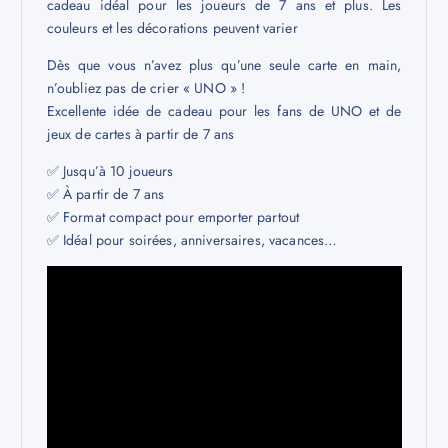
cadeau idéal pour les joueurs de 7 ans et plus. Les
couleurs et les décorations peuvent varier
Dès que vous n’avez plus qu’une seule carte en main,
n’oubliez pas de crier « UNO » !
Excellente idée de cadeau pour les fans de UNO et de
jeux de cartes à partir de 7 ans
✅ Jusqu’à 10 joueurs
✅ À partir de 7 ans
✅ Format compact pour emporter partout
✅ Idéal pour soirées, anniversaires, vacances…