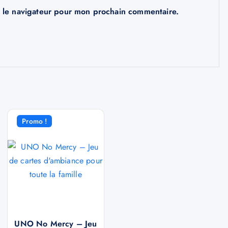
s le navigateur pour mon prochain commentaire.
Promo !
UNO No Mercy – Jeu