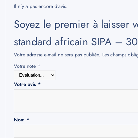
Il n’y a pas encore d’avis.
Soyez le premier à laisser v
standard africain SIPA – 30
Votre adresse e-mail ne sera pas publiée.
Les champs oblig
Votre note
*
Votre avis
*
Nom
*