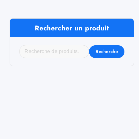
Rechercher un produit
Recherche