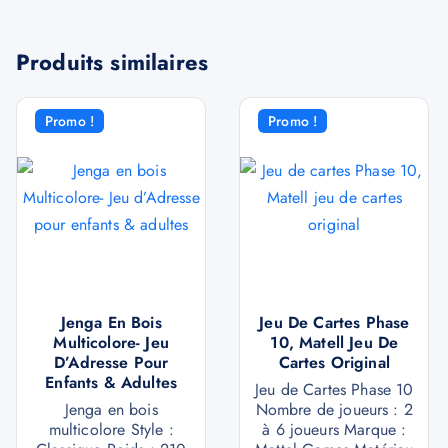
Produits similaires
Promo !
Promo !
Jenga En Bois
Jeu De Cartes Phase
Multicolore- Jeu
10, Matell Jeu De
D’Adresse Pour
Cartes Original
Enfants & Adultes
Jeu de Cartes Phase 10
Jenga en bois
Nombre de joueurs : 2
multicolore Style :
à 6 joueurs Marque :