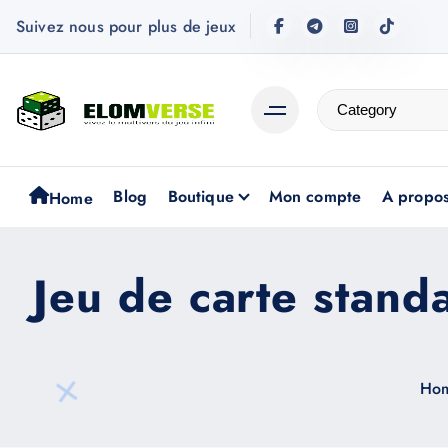
Suivez nous pour plus de jeux
Blog
Boutique
Mon compte
A propo
Home
Jeu de carte stand
Ho