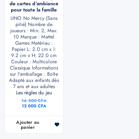
de cartes d’ambiance
pour toute la famille
UNO No Mercy (Sans
pitié) Nombre de
joueurs : Min: 2, Max:
10 Marque : Mattel
Games Matériau :
Papier L: 2.0 cm x l:
9.2 cm x H: 22.0 cm
Couleur : Multicolore
Classique Informations
sur l'emballage : Boîte
Adapté aux enfants dès
7 ans et aux adultes
Les règles du jeu
14 500
CFA
12 000
CFA
Ajouter au
panier