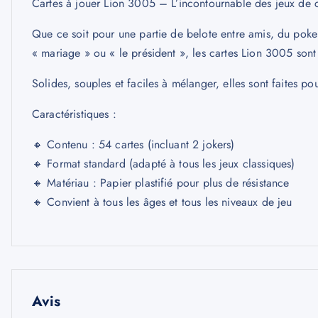
Cartes à jouer Lion 3005 – L’incontournable des jeux de c
Que ce soit pour une partie de belote entre amis, du poke
« mariage » ou « le président », les cartes Lion 3005 sont 
Solides, souples et faciles à mélanger, elles sont faites 
Caractéristiques :
🔸 Contenu : 54 cartes (incluant 2 jokers)
🔸 Format standard (adapté à tous les jeux classiques)
🔸 Matériau : Papier plastifié pour plus de résistance
🔸 Convient à tous les âges et tous les niveaux de jeu
Avis