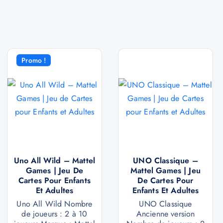
Promo !
Uno All Wild – Mattel
UNO Classique –
Games | Jeu De
Mattel Games | Jeu
Cartes Pour Enfants
De Cartes Pour
Et Adultes
Enfants Et Adultes
Uno All Wild Nombre
UNO Classique
de joueurs : 2 à 10
Ancienne version