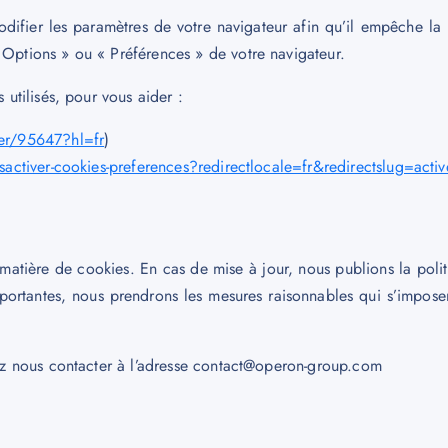
modifier les paramètres de votre navigateur afin qu’il empêche l
 Options » ou « Préférences » de votre navigateur.
 utilisés, pour vous aider :
er/95647?hl=fr
)
esactiver-cookies-preferences?redirectlocale=fr&redirectslug=activ
matière de cookies. En cas de mise à jour, nous publions la politi
portantes, nous prendrons les mesures raisonnables qui s’imposen
llez nous contacter à l’adresse contact@operon-group.com